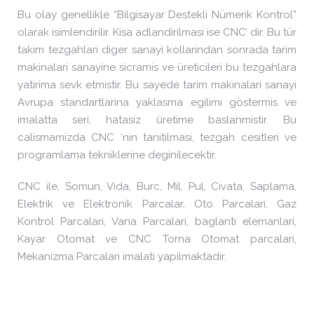
Bu olay genellikle “Bilgisayar Destekli Nümerik Kontrol”
olarak isimlendirilir. Kisa adlandirilmasi ise CNC’ dir. Bu tür
takim tezgahlari diger sanayi kollarindan sonrada tarim
makinalari sanayine sicramis ve üreticileri bu tezgahlara
yatirima sevk etmistir. Bu sayede tarim makinalari sanayi
Avrupa standartlarina yaklasma egilimi göstermis ve
imalatta seri, hatasiz üretime baslanmistir. Bu
calismamizda CNC ‘nin tanitilmasi, tezgah cesitleri ve
programlama tekniklerine deginilecektir.
CNC ile, Somun, Vida, Burc, Mil, Pul, Civata, Saplama,
Elektrik ve Elektronik Parcalar, Oto Parcalari, Gaz
Kontrol Parcalari, Vana Parcalari, baglanti elemanlari,
Kayar Otomat ve CNC Torna Otomat parcalari,
Mekanizma Parcalari imalati yapilmaktadir.