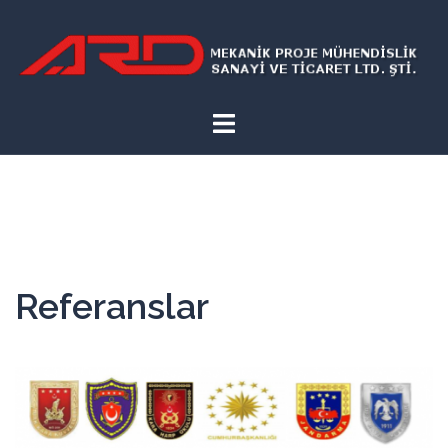
İçeriğe
atla
Referanslar