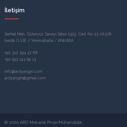
İletişim
Serhat Mah. Güleryüz Sanayi Sitesi 1353. Cad. No:33 06378
İvedik O.S.B. / Yenimahalle / ANKARA
+90 312 394 47 88
+90 553 143 59 13
info@ardyangin.com
ardyangin@gmail.com
© 2020 ARD Mekanik Proje Mühendislik