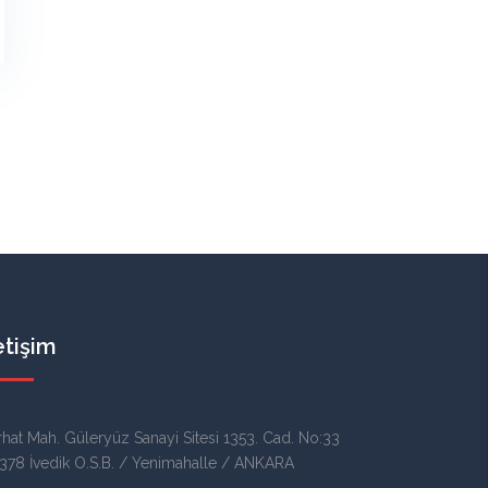
etişim
rhat Mah. Güleryüz Sanayi Sitesi 1353. Cad. No:33
378 İvedik O.S.B. / Yenimahalle / ANKARA