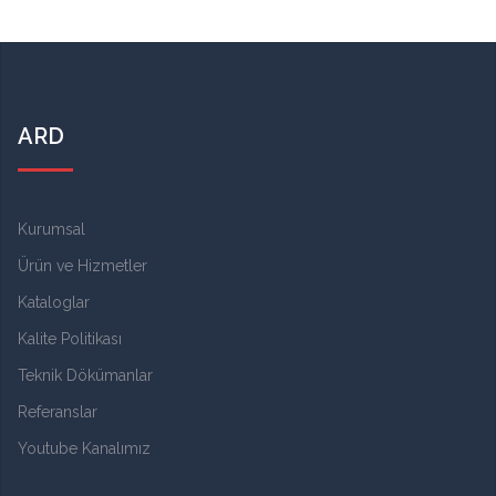
ARD
Kurumsal
Ürün ve Hizmetler
Kataloglar
Kalite Politikası
Teknik Dökümanlar
Referanslar
Youtube Kanalımız